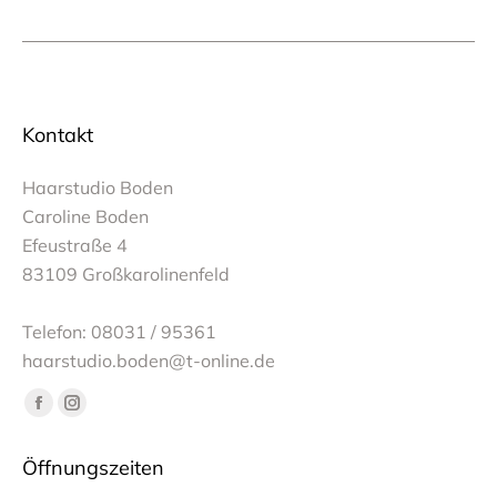
Kontakt
Haarstudio Boden
Caroline Boden
Efeustraße 4
83109 Großkarolinenfeld
Telefon: 08031 / 95361
haarstudio.boden@t-online.de
Finden Sie uns auf:
Facebook
Instagram
page
page
Öffnungszeiten
opens
opens