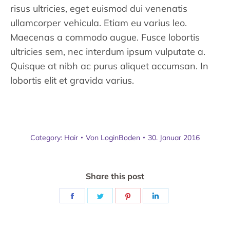
risus ultricies, eget euismod dui venenatis
ullamcorper vehicula. Etiam eu varius leo.
Maecenas a commodo augue. Fusce lobortis
ultricies sem, nec interdum ipsum vulputate a.
Quisque at nibh ac purus aliquet accumsan. In
lobortis elit et gravida varius.
Category:
Hair
Von
LoginBoden
30. Januar 2016
Share this post
Share
Share
Share
Share
on
on
on
on
Facebook
Twitter
Pinterest
LinkedIn