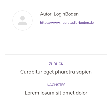
Autor:
LoginBoden
https://www.haarstudio-boden.de
Kommentarnavigation
ZURÜCK
Vorheriger
Curabitur eget pharetra sapien
Beitrag:
NÄCHSTES
Nächster
Lorem iosum sit amet dolor
Beitrag: