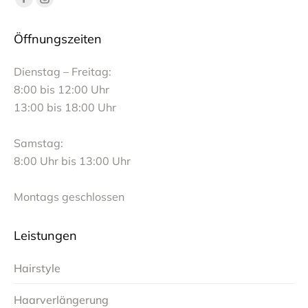
Facebook
Instagram
page
page
Öffnungszeiten
opens
opens
in
in
Dienstag – Freitag:
new
new
8:00 bis 12:00 Uhr
window
window
13:00 bis 18:00 Uhr
Samstag:
8:00 Uhr bis 13:00 Uhr
Montags geschlossen
Leistungen
Hairstyle
Haarverlängerung